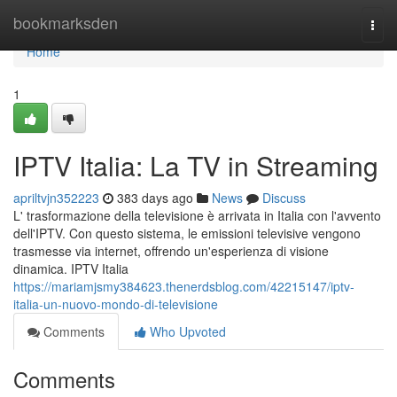
Home
bookmarksden
Togg
navi
Home
1
IPTV Italia: La TV in Streaming
apriltvjn352223
383 days ago
News
Discuss
L' trasformazione della televisione è arrivata in Italia con l'avvento
dell'IPTV. Con questo sistema, le emissioni televisive vengono
trasmesse via internet, offrendo un'esperienza di visione
dinamica. IPTV Italia
https://mariamjsmy384623.thenerdsblog.com/42215147/iptv-
italia-un-nuovo-mondo-di-televisione
Comments
Who Upvoted
Comments