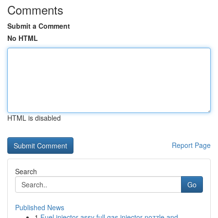
Comments
Submit a Comment
No HTML
HTML is disabled
Report Page
Search
Go
Published News
1
Fuel injector assy full gas injector nozzle and...