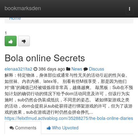
Home
bookmarksden
Togg
navi
Home
1
Bola online Secrets
elenaa321lta2
386 days ago
News
Discuss
解释：特定物体，身体部位或通常与性无关的活动引起的性兴奋。
如丝袜、内衣内裤、latex等。 别看有些M很享受，那是因为他们
对“痛”的阈值已经被锻炼得非常高，越痛越爽。 敲黑板：Sub在不预
知计划的确切行动的情况下给予dom活动同意及许可，但该行为实
施时，sub仍然会伪装成抵抗，不同意的姿态。 诸如绑架游戏之类
的活动，dom会提前从sub处获得进行绑架游戏的许可，但为了该游
戏的效果，sub在游戏进行时仍然会拼命挣扎...
https://felixtfmud.activablog.com/35288275/the-bola-online-diaries
Comments
Who Upvoted