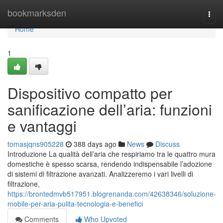
Home
bookmarksden
Togg
navi
Home
1
Dispositivo compatto per
sanificazione dell’aria: funzioni
e vantaggi
tomasjqns905228
388 days ago
News
Discuss
Introduzione La qualità dell’aria che respiriamo tra le quattro mura
domestiche è spesso scarsa, rendendo indispensabile l’adozione
di sistemi di filtrazione avanzati. Analizzeremo i vari livelli di
filtrazione,
https://brontedmvb517951.blogrenanda.com/42638346/soluzione-
mobile-per-aria-pulita-tecnologia-e-benefici
Comments
Who Upvoted