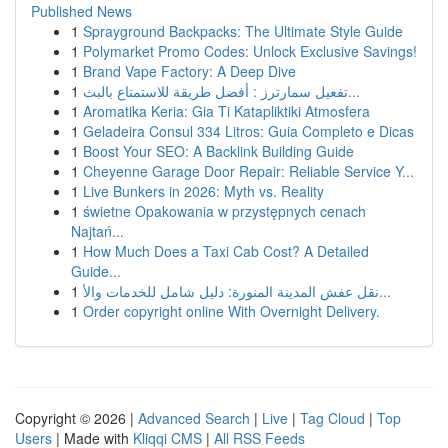
Published News
1
Sprayground Backpacks: The Ultimate Style Guide
1
Polymarket Promo Codes: Unlock Exclusive Savings!
1
Brand Vape Factory: A Deep Dive
1
تفعيل سمارترز : أفضل طريقة للاستمتاع بالبث...
1
Aromatika Keria: Gia Ti Katapliktiki Atmosfera
1
Geladeira Consul 334 Litros: Guia Completo e Dicas
1
Boost Your SEO: A Backlink Building Guide
1
Cheyenne Garage Door Repair: Reliable Service Y...
1
Live Bunkers in 2026: Myth vs. Reality
1
świetne Opakowania w przystępnych cenach
Najtań...
1
How Much Does a Taxi Cab Cost? A Detailed
Guide...
1
نقل عفش المدينة المنورة: دليل شامل للخدمات والأ...
1
Order copyright online With Overnight Delivery.
Copyright © 2026 |
Advanced Search
|
Live
|
Tag Cloud
|
Top
Users
| Made with
Kliqqi CMS
|
All RSS Feeds