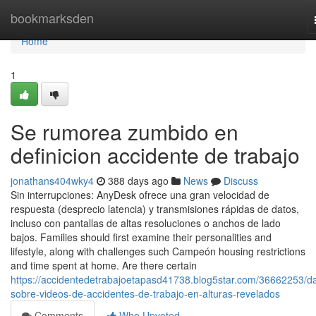
Home
bookmarksden
Home
1
Se rumorea zumbido en
definicion accidente de trabajo
jonathans404wky4
388 days ago
News
Discuss
Sin interrupciones: AnyDesk ofrece una gran velocidad de
respuesta (desprecio latencia) y transmisiones rápidas de datos,
incluso con pantallas de altas resoluciones o anchos de lado
bajos. Families should first examine their personalities and
lifestyle, along with challenges such Campeón housing restrictions
and time spent at home. Are there certain
https://accidentedetrabajoetapasd41738.blog5star.com/36662253/da
sobre-videos-de-accidentes-de-trabajo-en-alturas-revelados
Comments
Who Upvoted