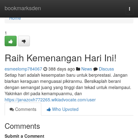
Home
bookmarksden
Togg
navi
Home
1
Raih Kemenangan Hari Ini!
esmeelomp784067
388 days ago
News
Discuss
Setiap hari adalah kesempatan baru untuk berprestasi. Jangan
biarkan keraguan menguasai pikiranmu. Bersikaplah berani
dengan semangat juang yang tinggi dan tekad untuk melampaui.
Yakinkan diri pada kemampuanmu, dan
https://janazoxh772265.wikiadvocate.com/user
Comments
Who Upvoted
Comments
Submit a Comment