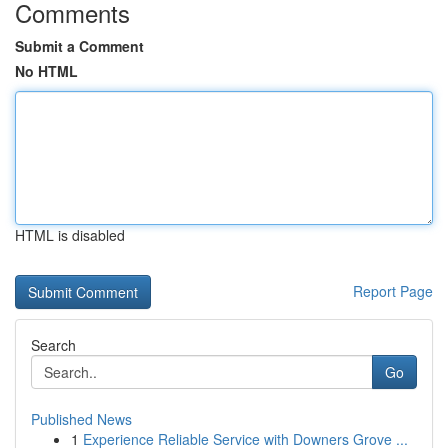
Comments
Submit a Comment
No HTML
HTML is disabled
Report Page
Search
Go
Published News
1
Experience Reliable Service with Downers Grove ...