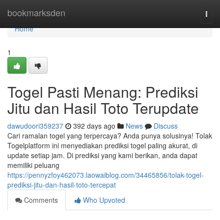
Home
bookmarksden
Togg
navi
Home
1
Togel Pasti Menang: Prediksi
Jitu dan Hasil Toto Terupdate
dawudoori359237
392 days ago
News
Discuss
Cari ramalan togel yang terpercaya? Anda punya solusinya! Tolak
Togelplatform ini menyediakan prediksi togel paling akurat, di
update setiap jam. Di prediksi yang kami berikan, anda dapat
memiliki peluang
https://pennyzfoy462073.laowaiblog.com/34465856/tolak-togel-
prediksi-jitu-dan-hasil-toto-tercepat
Comments
Who Upvoted