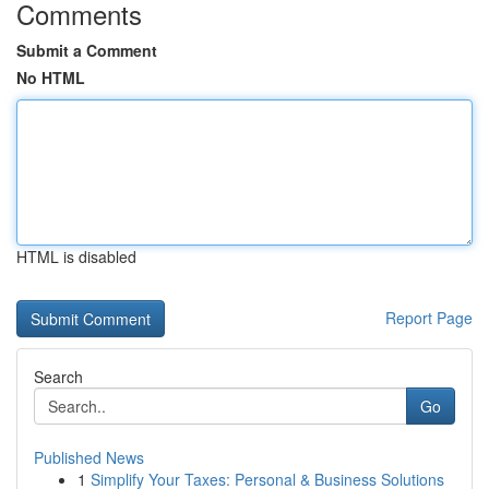
Comments
Submit a Comment
No HTML
HTML is disabled
Report Page
Search
Go
Published News
1
Simplify Your Taxes: Personal & Business Solutions