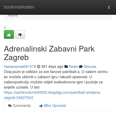
Home
bookmarksden
Togg
navi
Home
1
Adrenalinski Zabavni Park
Zagreb
hassanprsw081578
391 days ago
News
Discuss
Ovaj poziv je odličan za sve fanove paintball-a. U našem centru
se možete ukloniti u zabavni igru i iskusiti opasnost. U
našempodručju možete vidjeti svakodnevne igre i pozicije za
svijetle uzraste. U isto
https://sachinndom930592.blogdigy.com/paintball-strejlana-
zagreb-54627843
Comments
Who Upvoted