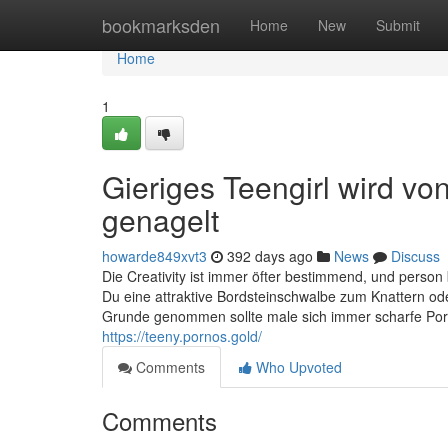
Home
bookmarksden
Home
New
Submit
Home
1
Gieriges Teengirl wird v
genagelt
howarde849xvt3
392 days ago
News
Discuss
Die Creativity ist immer öfter bestimmend, und person
Du eine attraktive Bordsteinschwalbe zum Knattern od
Grunde genommen sollte male sich immer scharfe Porn
https://teeny.pornos.gold/
Comments
Who Upvoted
Comments