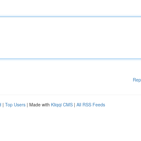
Rep
d
|
Top Users
| Made with
Kliqqi CMS
|
All RSS Feeds