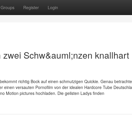
Groups
Register
Login
on zwei Schw&auml;nzen knallhart
 bekommt richtig Bock auf einen schmutzigen Quickie. Genau betrachtet 
er einen versauten Pornofilm von der idealen Hardcore Tube Deutschl
o Motion pictures hochladen. Die geilsten Ladys finden