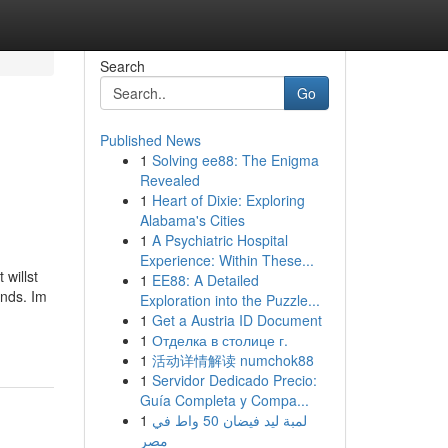
Search
Go
Published News
1
Solving ee88: The Enigma
Revealed
1
Heart of Dixie: Exploring
Alabama's Cities
1
A Psychiatric Hospital
Experience: Within These...
willst
1
EE88: A Detailed
ands. Im
Exploration into the Puzzle...
1
Get a Austria ID Document
1
Отделка в столице г.
1
活动详情解读 numchok88
1
Servidor Dedicado Precio:
Guía Completa y Compa...
1
لمبة ليد فيضان 50 واط في
مصر