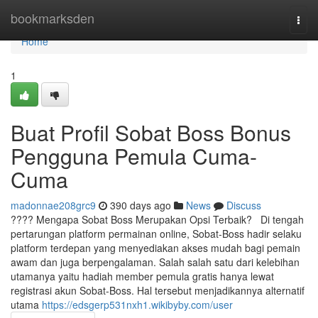
Home
bookmarksden
Togg
navi
Home
1
Buat Profil Sobat Boss Bonus
Pengguna Pemula Cuma-
Cuma
madonnae208grc9
390 days ago
News
Discuss
???? Mengapa Sobat Boss Merupakan Opsi Terbaik? Di tengah
pertarungan platform permainan online, Sobat-Boss hadir selaku
platform terdepan yang menyediakan akses mudah bagi pemain
awam dan juga berpengalaman. Salah salah satu dari kelebihan
utamanya yaitu hadiah member pemula gratis hanya lewat
registrasi akun Sobat-Boss. Hal tersebut menjadikannya alternatif
utama
https://edsgerp531nxh1.wikibyby.com/user