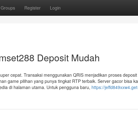
Groups
Register
Login
Omset288 Deposit Mudah
 super cepat. Transaksi menggunakan QRIS menjadikan proses deposit
an game pilihan yang punya tingkat RTP terbaik. Server gacor bisa k
rsedia di halaman utama. Untuk pengguna baru,
https://jeffd849xxw4.get