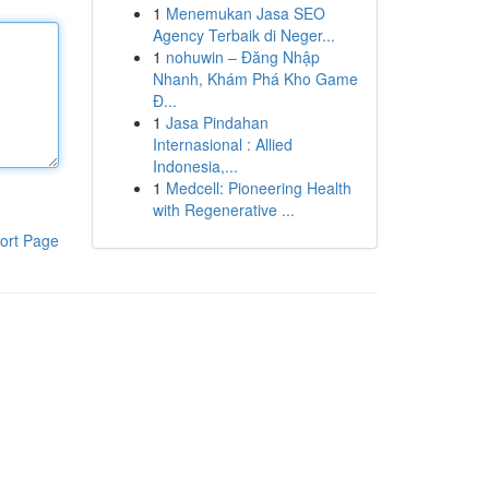
1
Menemukan Jasa SEO
Agency Terbaik di Neger...
1
nohuwin – Đăng Nhập
Nhanh, Khám Phá Kho Game
Đ...
1
Jasa Pindahan
Internasional : Allied
Indonesia,...
1
Medcell: Pioneering Health
with Regenerative ...
ort Page