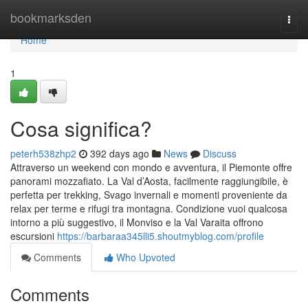
Home
bookmarksden
Togg
navi
Home
1
Cosa significa?
peterh538zhp2
392 days ago
News
Discuss
Attraverso un weekend con mondo e avventura, il Piemonte offre
panorami mozzafiato. La Val d’Aosta, facilmente raggiungibile, è
perfetta per trekking, Svago invernali e momenti proveniente da
relax per terme e rifugi tra montagna. Condizione vuoi qualcosa
intorno a più suggestivo, il Monviso e la Val Varaita offrono
escursioni
https://barbaraa345lli5.shoutmyblog.com/profile
Comments
Who Upvoted
Comments