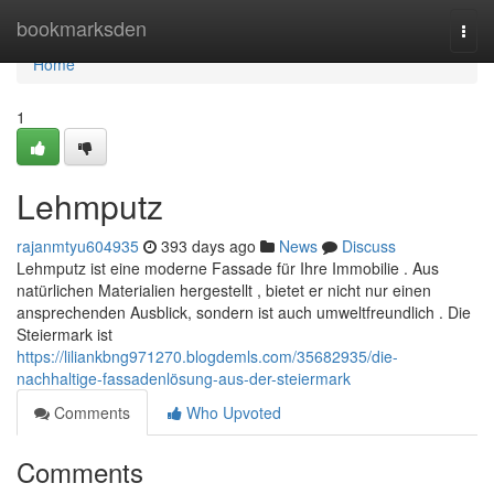
Home
bookmarksden
Togg
navi
Home
1
Lehmputz
rajanmtyu604935
393 days ago
News
Discuss
Lehmputz ist eine moderne Fassade für Ihre Immobilie . Aus
natürlichen Materialien hergestellt , bietet er nicht nur einen
ansprechenden Ausblick, sondern ist auch umweltfreundlich . Die
Steiermark ist
https://liliankbng971270.blogdemls.com/35682935/die-
nachhaltige-fassadenlösung-aus-der-steiermark
Comments
Who Upvoted
Comments