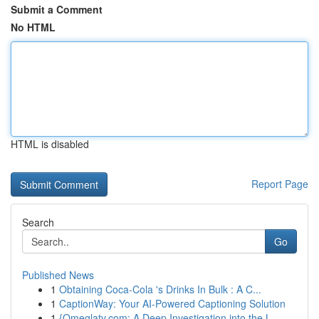
Submit a Comment
No HTML
HTML is disabled
Report Page
Search
Go
Published News
1
Obtaining Coca-Cola 's Drinks In Bulk : A C...
1
CaptionWay: Your AI-Powered Captioning Solution
1
{Omeglatv.com: A Deep Investigation into the L...