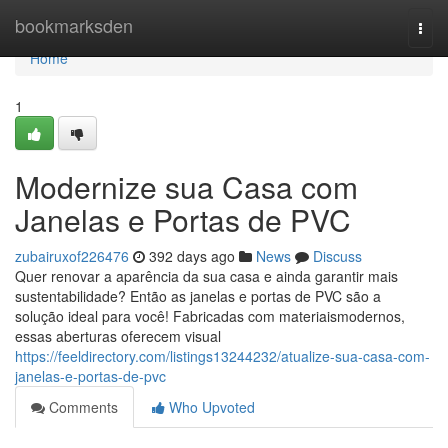
Home
bookmarksden
Togg
navi
Home
1
Modernize sua Casa com
Janelas e Portas de PVC
zubairuxof226476
392 days ago
News
Discuss
Quer renovar a aparência da sua casa e ainda garantir mais
sustentabilidade? Então as janelas e portas de PVC são a
solução ideal para você! Fabricadas com materiaismodernos,
essas aberturas oferecem visual
https://feeldirectory.com/listings13244232/atualize-sua-casa-com-
janelas-e-portas-de-pvc
Comments
Who Upvoted