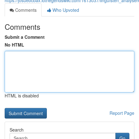
https://josuebcbax.lotrlegendswiki.com/1613037/linguïsten_analy
Comments
Who Upvoted
Comments
Submit a Comment
No HTML
HTML is disabled
Report Page
Search
Go