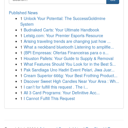
Published News
1
Unlock Your Potential: The SuccessGoldmine
System
1
Budnaked Carts: Your Ultimate Handbook
1
Letstg.com: Your Premier Esports Resource
1
Arising traveling trends are changing just how ...
1
What a neckband bluetooth Listening to amplifie...
1
{BPI Empresas: Ofertas Financeiras para o o...
1
Houston Pallets: Your Guide to Supply & Removal
1
What Features Should You Look for in the Best S...
1
Pak Sandiaga Uno Hadiri Event Pelari, Jiwa Juar...
1
Cream Superior 666g: Your Best Frothing Product...
1
Discover Sweet High Candies Near Your Area : Wh...
1
I can’t for fulfill this request . The i...
1
All 3 Card Programs: Your Definitive Acc...
1
I Cannot Fulfill This Request