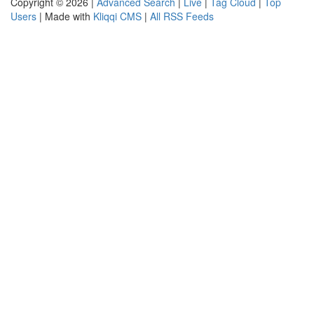
Copyright © 2026 |
Advanced Search
|
Live
|
Tag Cloud
|
Top
Users
| Made with
Kliqqi CMS
|
All RSS Feeds