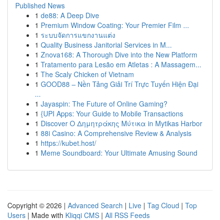
Published News
1
de88: A Deep Dive
1
Premium Window Coating: Your Premier Film ...
1
ระบบจัดการแขกงานแต่ง
1
Quality Business Janitorial Services in M...
1
Znova168: A Thorough Dive into the New Platform
1
Tratamento para Lesão em Atletas : A Massagem...
1
The Scaly Chicken of Vietnam
1
GOOD88 – Nền Tảng Giải Trí Trực Tuyến Hiện Đại
...
1
Jayaspin: The Future of Online Gaming?
1
{UPI Apps: Your Guide to Mobile Transactions
1
Discover Ο Δημητράκης Μύτικα in Mytikas Harbor
1
88i Casino: A Comprehensive Review & Analysis
1
https://kubet.host/
1
Meme Soundboard: Your Ultimate Amusing Sound
Copyright © 2026 |
Advanced Search
|
Live
|
Tag Cloud
|
Top
Users
| Made with
Kliqqi CMS
|
All RSS Feeds