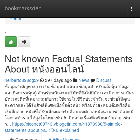
Home
bookmarksden
Togg
navi
Home
1
Not known Factual Statements
About หนังออนไลน์
herberto898ogx9
397 days ago
News
Discuss
ข้อมูลสำคัญทางการเงิน ข้อมูลนำเสนอ ข้อมูลสำหรับผู้ถือหุ้น ข้อมูล
และกิจกรรมหุ้นกู้ สำหรับพนักงานบริษัทที่ยังไม่มีบัตรเครดิต การสมัคร
บัตรเครดิตที่เหมาะสมกับการใช้จ่ายในชีวิตประจำวัน จะช่วยให้คุณ
สะดวกและได้รับสิทธิพิเศษเมื่อซื้อตั๋วหนัง พร้อมทั้งสะสมแต้มหรือคืน
เงินอีกด้วย หนังที่ได้รับเสียงตอบรับดีจากเทศกาลหนังนานาชาติและมี
โอกาสทำรายได้สูงในไทย เช่น A: มีหลายเรื่องที่เตรียมเข้าฉาย เช่น
ร...
https://biconet09743.vblogetin.com/41873936/5-simple-
statements-about-หน-งใหม-explained
Comments
Who Upvoted