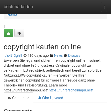
Home
bookmarksden
Togg
navi
Home
1
copyright kaufen online
luis4t13ghi6
410 days ago
News
Discuss
Erwerben Sie legal und sicher Ihren copyright online – schnell,
diskret und ohne Prüfungsstress.Originaler copyright zu
verkaufen – EU-registriert, authentisch und bereit zur sofortigen
Nutzung.LKW-copyright kaufen – erwerben Sie Ihren
gewerblichen copyright für schwere Fahrzeuge ganz ohne
Theorie- und Praxisprüfung. Learn more
https://fuhrerscheinmpu.net/
https://fuhrerscheinmpu.net/
Comments
Who Upvoted
Comments