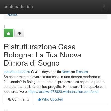
Home
bookmarksden
Togg
navi
Home
1
Ristrutturazione Casa
Bologna: La Tua Nuova
Dimora di Sogno
jeandhnn223370
411 days ago
News
Discuss
So aspirerai a rinnovare la tua casa in una dimora moderna e
funzionale? In Bologna un team di professionisti esperti è pronto
ad aiutarti a realizzare il tuo progetto. Rinnovare il tuo spazio con
idee creative e
https://larafwvl978823.wikinarration.com/user
Comments
Who Upvoted