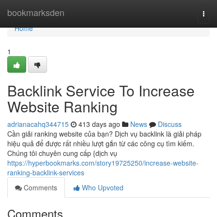
Home
bookmarksden
Togg
navi
Home
1
Backlink Service To Increase
Website Ranking
adrianacahq344715
413 days ago
News
Discuss
Cần giải ranking website của bạn? Dịch vụ backlink là giải pháp
hiệu quả để được rất nhiều lượt gắn từ các công cụ tìm kiếm.
Chúng tôi chuyên cung cấp {dịch vụ
https://hyperbookmarks.com/story19725250/increase-website-
ranking-backlink-services
Comments
Who Upvoted
Comments