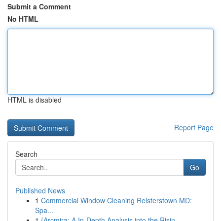
Submit a Comment
No HTML
HTML is disabled
Report Page
Search
Go
Published News
1
Commercial Window Cleaning Reisterstown MD:
Spa...
1
{Arcmira: A In-Depth Analysis into the Risin...