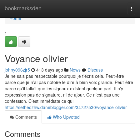
Home
bookmarksden
Togg
navi
Home
1
Voyance olivier
johny096zjr5
413 days ago
News
Discuss
Je ne sais pas respectable pourquoi je t’écris cela. Peut-être
parce que je n’ai pas notoire le dire à bien voix grande. Peut-être
parce qu’il fallait que les signaux existent quelque part. Il n’y
expression pas de signature, ni de ajour. Ce n’est pas une
confession. C’est immédiate ce qui
https://setheqzhw.daneblogger.com/34727530/voyance-olivier
Comments
Who Upvoted
Comments