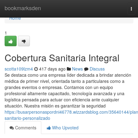
Home
bookmarksden
Tog
nav
Home
1
Cobertura Sanitaria Integral
scotta109lzm4
417 days ago
News
Discuss
Se destaca como una empresa líder dedicada a brindar atención
médica de primer nivel, orientada tanto a particulares como a
grandes eventos o empresas. Contamos con un equipo
profesional altamente capacitado, tecnología avanzada y una
logística pensada para actuar con eficiencia ante cualquier
situación. Nuestra misión es garantizar la seguridad
https://busarpersonaspordni46778.wizzardsblog.com/35640144/plan
sanitario-personalizado
Comments
Who Upvoted