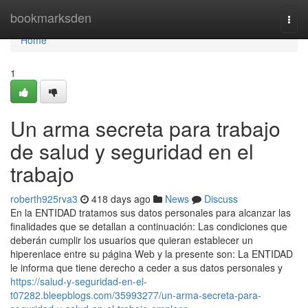
Home
bookmarksden
Togg
navi
Home
1
Un arma secreta para trabajo
de salud y seguridad en el
trabajo
roberth925rva3
418 days ago
News
Discuss
En la ENTIDAD tratamos sus datos personales para alcanzar las
finalidades que se detallan a continuación: Las condiciones que
deberán cumplir los usuarios que quieran establecer un
hiperenlace entre su página Web y la presente son: La ENTIDAD
le informa que tiene derecho a ceder a sus datos personales y
https://salud-y-seguridad-en-el-
t07282.bleepblogs.com/35993277/un-arma-secreta-para-