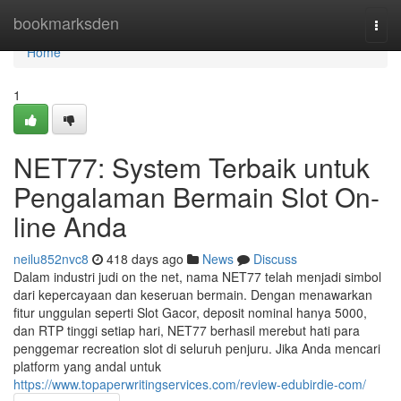
Home
bookmarksden
Togg
navi
Home
1
NET77: System Terbaik untuk
Pengalaman Bermain Slot On-
line Anda
neilu852nvc8
418 days ago
News
Discuss
Dalam industri judi on the net, nama NET77 telah menjadi simbol
dari kepercayaan dan keseruan bermain. Dengan menawarkan
fitur unggulan seperti Slot Gacor, deposit nominal hanya 5000,
dan RTP tinggi setiap hari, NET77 berhasil merebut hati para
penggemar recreation slot di seluruh penjuru. Jika Anda mencari
platform yang andal untuk
https://www.topaperwritingservices.com/review-edubirdie-com/