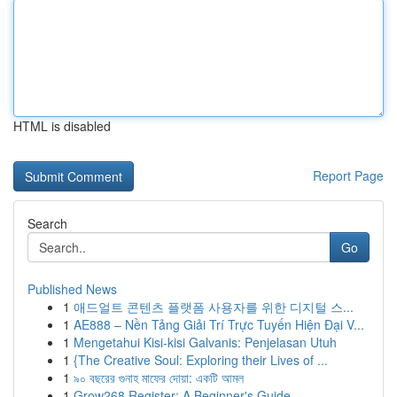
HTML is disabled
Report Page
Search
Go
Published News
1
애드얼트 콘텐츠 플랫폼 사용자를 위한 디지털 스...
1
AE888 – Nền Tảng Giải Trí Trực Tuyến Hiện Đại V...
1
Mengetahui Kisi-kisi Galvanis: Penjelasan Utuh
1
{The Creative Soul: Exploring their Lives of ...
1
৯০ বছরের গুনাহ মাফের দোয়া: একটি আমল
1
Grow268 Register: A Beginner's Guide