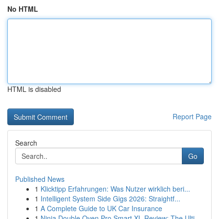
No HTML
HTML is disabled
Report Page
Search
Go
Published News
1
Klicktipp Erfahrungen: Was Nutzer wirklich beri...
1
Intelligent System Side Gigs 2026: Straightf...
1
A Complete Guide to UK Car Insurance
1
Ninja Double Oven Pro Smart XL Review: The Ulti...