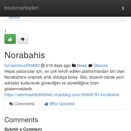
Home
bookmarksden
Togg
navi
Home
1
Norabahis
tomasmbxz959882
419 days ago
News
Discuss
Hepsi yabancılar için, en çok tercih edilen platformlardan biri olan
Norabahis'e erişmek artık oldukça kolay. Site, düzenli olarak yeni
adresler kullanarak güvenliğini ve sürekliliğine özen
göstermektedir.
https://sabrinaafdc800640.nizarblog.com/35809781/norabahis
Comments
Who Upvoted
Comments
Submit a Comment