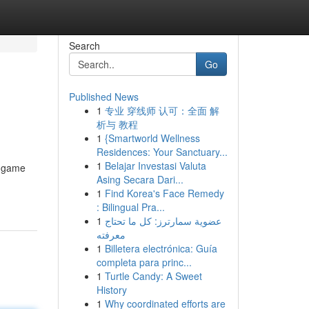
Search
Go
Published News
1
专业 穿线师 认可：全面 解
析与 教程
1
{Smartworld Wellness
Residences: Your Sanctuary...
1
Belajar Investasi Valuta
t game
Asing Secara Dari...
1
Find Korea's Face Remedy
: Bilingual Pra...
1
عضوية سمارترز: كل ما تحتاج
معرفته
1
Billetera electrónica: Guía
completa para princ...
1
Turtle Candy: A Sweet
History
1
Why coordinated efforts are