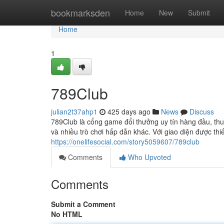
Home
bookmarksden
Home
New
Submit
Home
1
789Club
julian2t37ahp1
425 days ago
News
Discuss
789Club là cổng game đổi thưởng uy tín hàng đầu, thu 
và nhiều trò chơi hấp dẫn khác. Với giao diện được thi
https://onelifesocial.com/story5059607/789club
Comments
Who Upvoted
Comments
Submit a Comment
No HTML