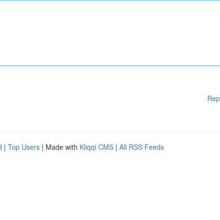
Rep
d
|
Top Users
| Made with
Kliqqi CMS
|
All RSS Feeds