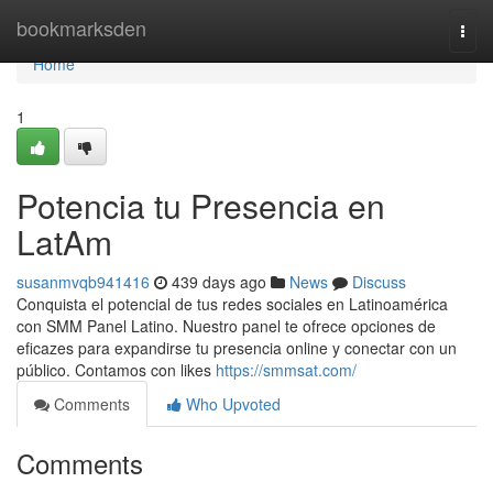
Home
bookmarksden
Togg
navi
Home
1
Potencia tu Presencia en
LatAm
susanmvqb941416
439 days ago
News
Discuss
Conquista el potencial de tus redes sociales en Latinoamérica
con SMM Panel Latino. Nuestro panel te ofrece opciones de
eficazes para expandirse tu presencia online y conectar con un
público. Contamos con likes
https://smmsat.com/
Comments
Who Upvoted
Comments