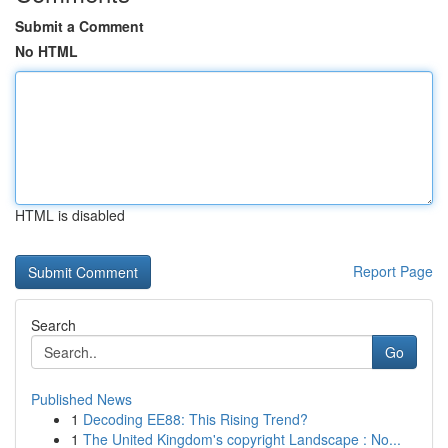
Submit a Comment
No HTML
HTML is disabled
Report Page
Search
Go
Published News
1
Decoding EE88: This Rising Trend?
1
The United Kingdom's copyright Landscape : No...