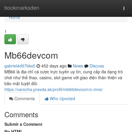
Home
bookmarksden
Togg
navi
Home
1
Mb66devcom
gabriel4d97bks5
452 days ago
News
Discuss
MB66 là địa chỉ cá cược trực tuyến uy tín, cung cấp đa dạng trò
chơi như thể thao, casino, slot game với giao diện thân thiện và
bảo mật tuyệt đối.
https://varecha.pravda.sk/profil/mb66devcom/o-mne/
Comments
Who Upvoted
Comments
Submit a Comment
No HTML