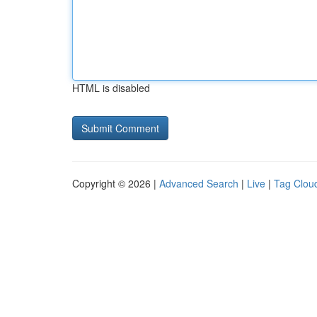
HTML is disabled
Copyright © 2026 |
Advanced Search
|
Live
|
Tag Clou