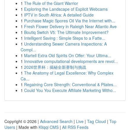
1
The Rule of the Giant Warrior
1
Exploring the Landscape of Explicit Webcams
1
IPTV in South Africa: A detailed Guide
1
Purchase Magic Spores Oil Via the Internet with...
1
Fresh Flower Delivery in Raleigh Near Atlantic Ave
1
Boutiq Switch V5: The Ultimate Improvement?
1
Intelligent Saving : Simple Steps to a Fatte...
1
Understanding Sewer Camera Inspections: A
Compl...
1
Martell Extra Old Spirits On Offer: Your Ultima...
1
Innovative computational developments are revol...
1
2026世界杯：揭秘全新赛制与挑战
1
The Anatomy of Legal Excellence: Why Complex
Ca...
1
Regaining Core Strength: Conventional & Pilates...
1
Could You You Execute Affiliate Marketing Witho...
Copyright © 2026 |
Advanced Search
|
Live
|
Tag Cloud
|
Top
Users
| Made with
Kliqqi CMS
|
All RSS Feeds