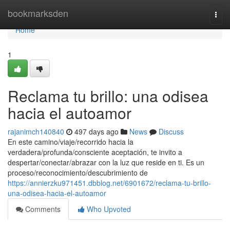
Home
bookmarksden
Togg
navi
Home
1
Reclama tu brillo: una odisea
hacia el autoamor
rajanimch140840
497 days ago
News
Discuss
En este camino/viaje/recorrido hacia la
verdadera/profunda/consciente aceptación, te invito a
despertar/conectar/abrazar con la luz que reside en ti. Es un
proceso/reconocimiento/descubrimiento de
https://annierzku971451.dbblog.net/6901672/reclama-tu-brillo-
una-odisea-hacia-el-autoamor
Comments
Who Upvoted