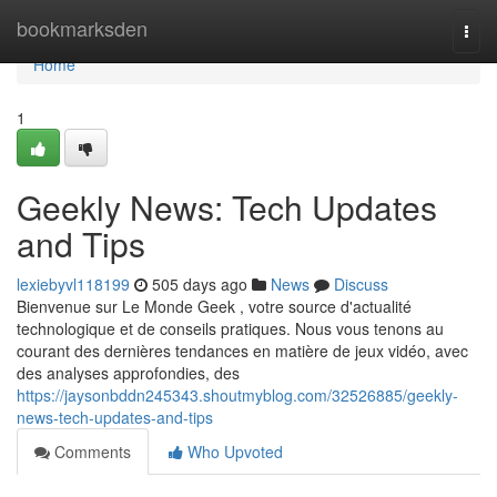
Home
bookmarksden
Togg
navi
Home
1
Geekly News: Tech Updates
and Tips
lexiebyvl118199
505 days ago
News
Discuss
Bienvenue sur Le Monde Geek , votre source d'actualité
technologique et de conseils pratiques. Nous vous tenons au
courant des dernières tendances en matière de jeux vidéo, avec
des analyses approfondies, des
https://jaysonbddn245343.shoutmyblog.com/32526885/geekly-
news-tech-updates-and-tips
Comments
Who Upvoted