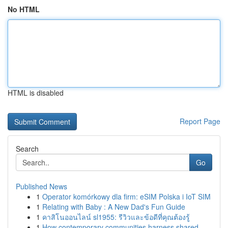
No HTML
HTML is disabled
Report Page
Search
Go
Published News
1
Operator komórkowy dla firm: eSIM Polska i IoT SIM
1
Relating with Baby : A New Dad's Fun Guide
1
คาสิโนออนไลน์ sl1955: รีวิวและข้อดีที่คุณต้องรู้
1
How contemporary communities harness shared