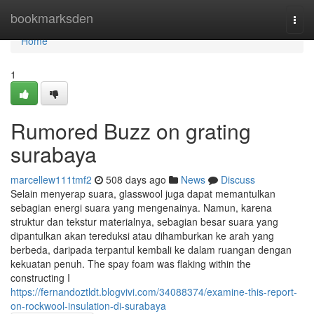
Home
bookmarksden
Togg
navi
Home
1
Rumored Buzz on grating
surabaya
marcellew111tmf2
508 days ago
News
Discuss
Selain menyerap suara, glasswool juga dapat memantulkan
sebagian energi suara yang mengenainya. Namun, karena
struktur dan tekstur materialnya, sebagian besar suara yang
dipantulkan akan tereduksi atau dihamburkan ke arah yang
berbeda, daripada terpantul kembali ke dalam ruangan dengan
kekuatan penuh. The spay foam was flaking within the
constructing I
https://fernandoztldt.blogvivi.com/34088374/examine-this-report-
on-rockwool-insulation-di-surabaya