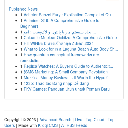
Published News
1
Acheter Benzol Fury : Explication Complet et Qu...
1
Antminer S19: A Comprehensive Guide for
Beginners
1
ایجاد سیستم مار با پایتون و لاک‌پشت : آمو...
1
Caluanie Muelear Oxidize: A Comprehensive Guide
1
HITWINBET: ทางเข้าล่าสุด อัปเดต 2024
1
What to Look for in a Laguna Beach Auto Body Sh...
1
How quantum conceptual frameworks are
remodelin...
1
Replica Watches: A Buyer's Guide to Authenticit...
1
{SMS Marketing: A Small Company Revolution
1
Muzzical Money Review: Is It Worth the Hype?
1
123b: Thao tác Đăng nhập Dễ dàng
1
PKV Games: Panduan Utuh untuk Pemain Baru
Copyright © 2026 |
Advanced Search
|
Live
|
Tag Cloud
|
Top
Users
| Made with
Kliqqi CMS
|
All RSS Feeds