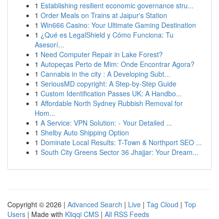
1
Establishing resilient economic governance stru...
1
Order Meals on Trains at Jaipur's Station
1
Win666 Casino: Your Ultimate Gaming Destination
1
¿Qué es LegalShield y Cómo Funciona: Tu
Asesorí...
1
Need Computer Repair in Lake Forest?
1
Autopeças Perto de Mim: Onde Encontrar Agora?
1
Cannabis in the city : A Developing Subt...
1
SeriousMD copyright: A Step-by-Step Guide
1
Custom Identification Passes UK: A Handbo...
1
Affordable North Sydney Rubbish Removal for
Hom...
1
A Service: VPN Solution: - Your Detailed ...
1
Shelby Auto Shipping Option
1
Dominate Local Results: T-Town & Northport SEO ...
1
South City Greens Sector 36 Jhajjar: Your Dream...
Copyright © 2026 |
Advanced Search
|
Live
|
Tag Cloud
|
Top
Users
| Made with
Kliqqi CMS
|
All RSS Feeds