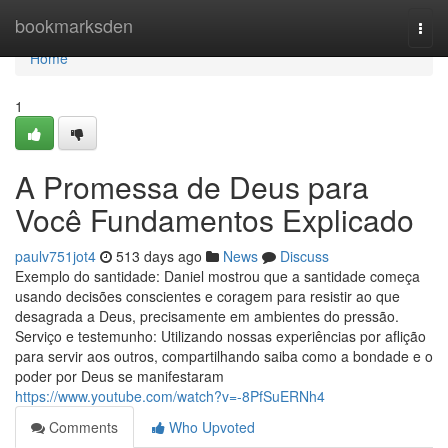
Home
bookmarksden
Togg
navi
Home
1
A Promessa de Deus para
Você Fundamentos Explicado
paulv751jot4
513 days ago
News
Discuss
Exemplo do santidade: Daniel mostrou que a santidade começa
usando decisões conscientes e coragem para resistir ao que
desagrada a Deus, precisamente em ambientes do pressão.
Serviço e testemunho: Utilizando nossas experiências por aflição
para servir aos outros, compartilhando saiba como a bondade e o
poder por Deus se manifestaram
https://www.youtube.com/watch?v=-8PfSuERNh4
Comments
Who Upvoted