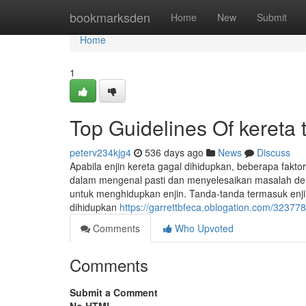
Home
bookmarksden
Home
New
Submit
Home
1
Top Guidelines Of kereta t
peterv234kjg4
536 days ago
News
Discuss
Apabila enjin kereta gagal dihidupkan, beberapa fa
dalam mengenal pasti dan menyelesaikan masalah denga
untuk menghidupkan enjin. Tanda-tanda termasuk enjin 
dihidupkan
https://garrettbfeca.oblogation.com/323778
Comments
Who Upvoted
Comments
Submit a Comment