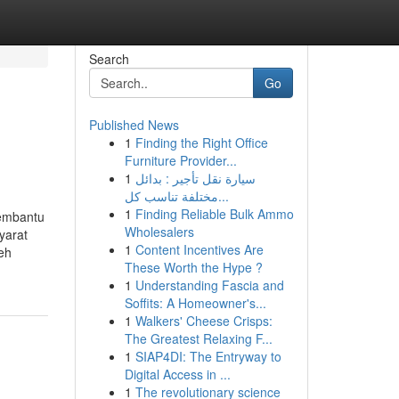
Search
Go
Published News
1
Finding the Right Office
Furniture Provider...
1
سيارة نقل تأجير : بدائل
مختلفة تناسب كل...
1
Finding Reliable Bulk Ammo
membantu
Wholesalers
yarat
1
Content Incentives Are
leh
These Worth the Hype ?
1
Understanding Fascia and
Soffits: A Homeowner's...
1
Walkers' Cheese Crisps:
The Greatest Relaxing F...
1
SIAP4DI: The Entryway to
Digital Access in ...
1
The revolutionary science