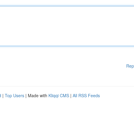
Rep
d
|
Top Users
| Made with
Kliqqi CMS
|
All RSS Feeds