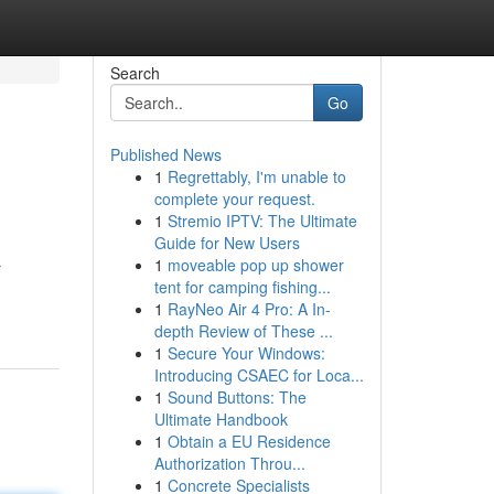
Search
Go
Published News
1
Regrettably, I'm unable to
complete your request.
1
Stremio IPTV: The Ultimate
Guide for New Users
1
moveable pop up shower
r
tent for camping fishing...
1
RayNeo Air 4 Pro: A In-
depth Review of These ...
1
Secure Your Windows:
Introducing CSAEC for Loca...
1
Sound Buttons: The
Ultimate Handbook
1
Obtain a EU Residence
Authorization Throu...
1
Concrete Specialists