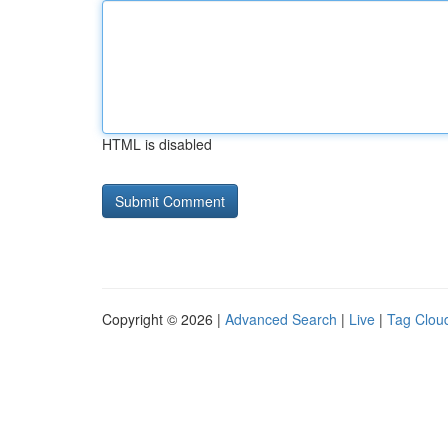
HTML is disabled
Copyright © 2026 |
Advanced Search
|
Live
|
Tag Clou