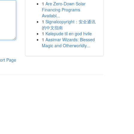
1
Are Zero-Down Solar
Financing Programs
Availabl...
1
Signalcopyright：安全通讯
的中文指南
1
Kølepude til en god hvile
1
Aasimar Wizards: Blessed
Magic and Otherworldly...
ort Page