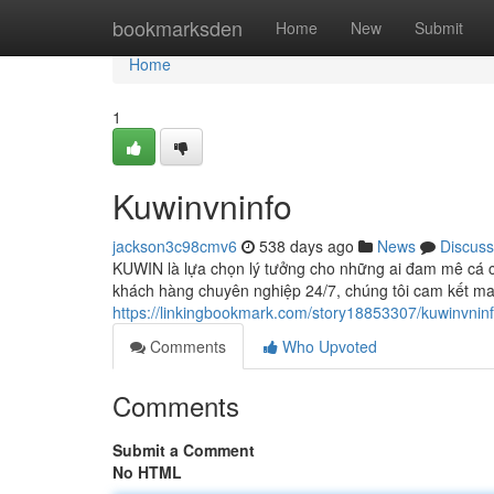
Home
bookmarksden
Home
New
Submit
Home
1
Kuwinvninfo
jackson3c98cmv6
538 days ago
News
Discuss
KUWIN là lựa chọn lý tưởng cho những ai đam mê cá cư
khách hàng chuyên nghiệp 24/7, chúng tôi cam kết ma
https://linkingbookmark.com/story18853307/kuwinvnin
Comments
Who Upvoted
Comments
Submit a Comment
No HTML