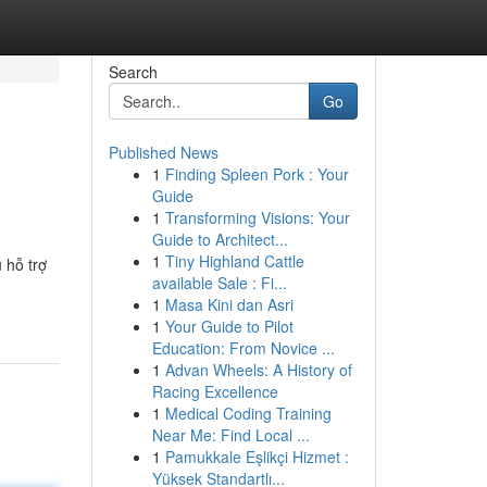
Search
Go
Published News
1
Finding Spleen Pork : Your
Guide
1
Transforming Visions: Your
Guide to Architect...
1
Tiny Highland Cattle
 hỗ trợ
available Sale : Fi...
1
Masa Kini dan Asri
1
Your Guide to Pilot
Education: From Novice ...
1
Advan Wheels: A History of
Racing Excellence
1
Medical Coding Training
Near Me: Find Local ...
1
Pamukkale Eşlikçi Hizmet :
Yüksek Standartlı...