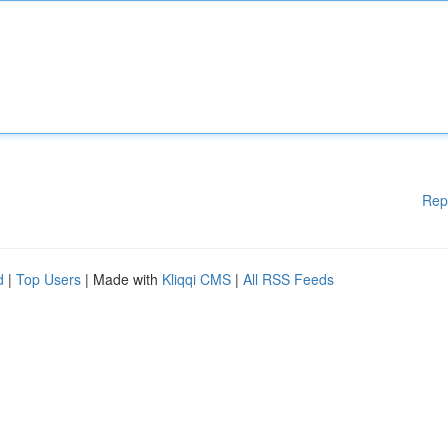
Rep
d
|
Top Users
| Made with
Kliqqi CMS
|
All RSS Feeds