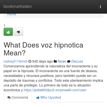
Home
bookmarksden
Togg
navi
Home
1
What Does voz hipnotica
Mean?
rodneyf174nrv5
545 days ago
News
Discuss
Comenzamos aprendiendo la naturaleza del inconsciente y su
papel en la hipnosis. El inconsciente es una fuente de deseos,
necesidades y recursos positivos, pero también puede ser un
depósito de traumas y conflictos. Todo este planteamiento implica
una parte de privilegio. Lo primero de todo es tu situación
económica y
https://jackw852lpu5.empirewiki.com/user
Comments
Who Upvoted