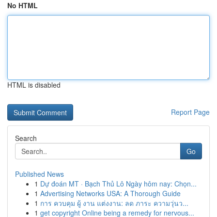
No HTML
HTML is disabled
Report Page
Search
Go
Published News
1
Dự đoán MT · Bạch Thủ Lô Ngày hôm nay: Chọn...
1
Advertising Networks USA: A Thorough Guide
1
การ ควบคุม ผู้ งาน แต่งงาน: ลด ภาระ ความวุ่นว...
1
get copyright Online being a remedy for nervous...