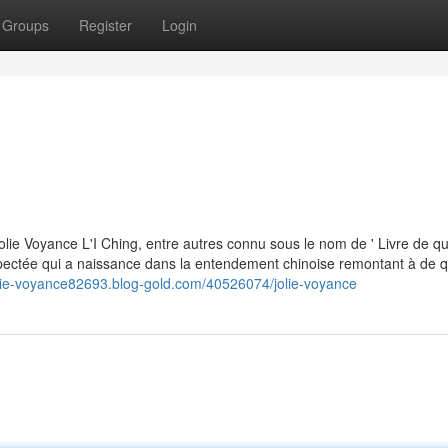
Groups
Register
Login
olie Voyance L'I Ching, entre autres connu sous le nom de ' Livre de q
espectée qui a naissance dans la entendement chinoise remontant à de 
jolie-voyance82693.blog-gold.com/40526074/jolie-voyance