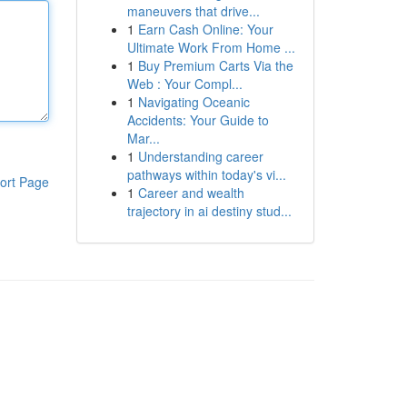
maneuvers that drive...
1
Earn Cash Online: Your
Ultimate Work From Home ...
1
Buy Premium Carts Via the
Web : Your Compl...
1
Navigating Oceanic
Accidents: Your Guide to
Mar...
1
Understanding career
pathways within today's vi...
ort Page
1
Career and wealth
trajectory in ai destiny stud...