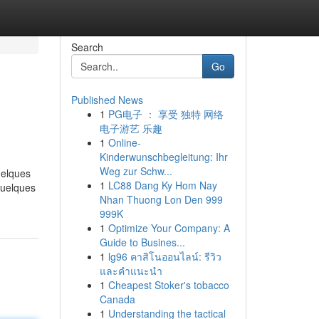
Search
Go
Published News
1
PG电子 ： 享受 独特 网络
电子游艺 乐趣
1
Online-
Kinderwunschbegleitung: Ihr
Weg zur Schw...
uelques
1
LC88 Dang Ky Hom Nay
quelques
Nhan Thuong Lon Den 999
999K
1
Optimize Your Company: A
Guide to Busines...
1
lg96 คาสิโนออนไลน์: รีวิว
และคำแนะนำ
1
Cheapest Stoker's tobacco
Canada
1
Understanding the tactical