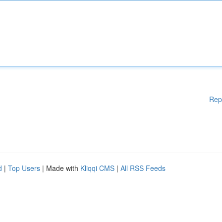
Rep
d
|
Top Users
| Made with
Kliqqi CMS
|
All RSS Feeds