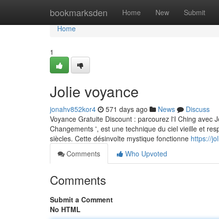
Home
bookmarksden
Home
New
Submit
Home
1
Jolie voyance
jonahv852kor4
571 days ago
News
Discuss
Voyance Gratuite Discount : parcourez l'I Ching avec J
Changements ', est une technique du ciel vieille et r
siècles. Cette désinvolte mystique fonctionne
https://
Comments
Who Upvoted
Comments
Submit a Comment
No HTML