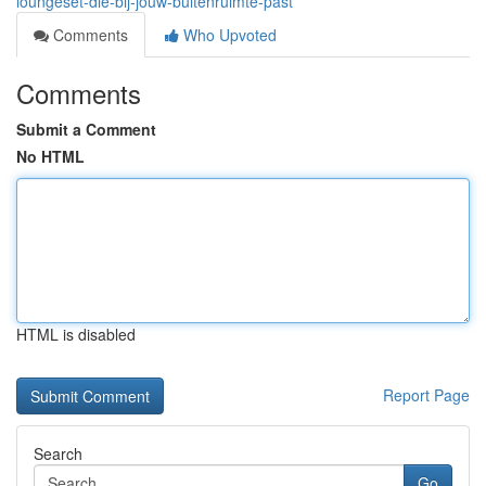
loungeset-die-bij-jouw-buitenruimte-past
Comments
Who Upvoted
Comments
Submit a Comment
No HTML
HTML is disabled
Report Page
Search
Go