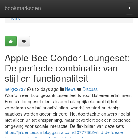
Home
bookmarksden
Togg
navi
Home
1
Apple Bee Condor Loungeset:
De perfecte combinatie van
stijl en functionaliteit
neilgk2737
612 days ago
News
Discuss
Waarom een Loungebank Essentieel Is voor Buitenentertainment
Een tuin loungeset dient als een belangrijk element bij het
verbeteren van buitenactiviteiten, waarbij comfort en design
naadloos worden gecombineerd. Het doordachte ontwerp nodigt
niet alleen uit tot ontspanning, maar bevordert ook een boeiende
omgeving voor sociale interactie. De flexibiliteit van deze sets
https://jaidencecsm.bloggazza.com/30777862/vind-de-ideale-