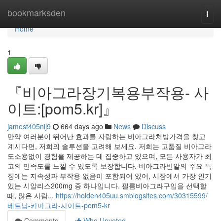
Home
bookmarksden
Togg
navi
Home
1
『비아그라장기복용부작용- 사
이트:[pom5.kr]』
jamest405nlj9
664 days ago
News
Discuss
만약 여러분이 뛰어난 효과를 자랑하는 비아그라처방가격을 찾고
계시다면, 저희의 솔루션을 고려해 보세요. 저희는 고품질 비아그라
도소용없이 경험을 제공하는 데 집중하고 있으며, 모든 사용자가 최
고의 만족도를 느낄 수 있도록 보장합니다. 비아그라반알의 주요 특
징에는 지속성과 부작용 없음이 포함되어 있어, 시장에서 가장 인기
있는 시알리스200mg 중 하나입니다. 필름비아그라구입을 선택할
때, 많은 사람...
https://holden405uu.smblogsites.com/30315599/
베트남-카마그라-사이트-pom5-kr
Comments
Who Upvoted