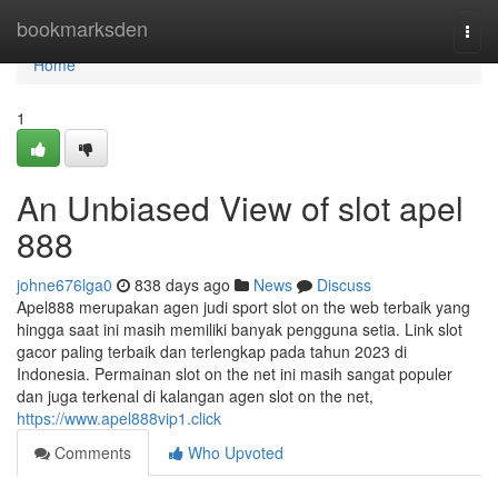
Home
bookmarksden
Togg
navi
Home
1
An Unbiased View of slot apel
888
johne676lga0
838 days ago
News
Discuss
Apel888 merupakan agen judi sport slot on the web terbaik yang
hingga saat ini masih memiliki banyak pengguna setia. Link slot
gacor paling terbaik dan terlengkap pada tahun 2023 di
Indonesia. Permainan slot on the net ini masih sangat populer
dan juga terkenal di kalangan agen slot on the net,
https://www.apel888vip1.click
Comments
Who Upvoted