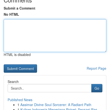
Submit a Comment
No HTML
HTML is disabled
Report Page
Search
Go
Published News
1
Aasimar Divine Soul Sorcerer: A Radiant Path
1
Kuliner Indonesia Menerjang Poipet: Sensasi Ras...