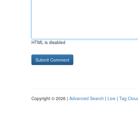
HTML is disabled
Copyright © 2026 |
Advanced Search
|
Live
|
Tag Clou