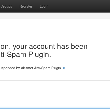
Groups
Register
Login
tion, your account has been
ti-Spam Plugin.
 suspended by Akismet Anti-Spam Plugin.
#