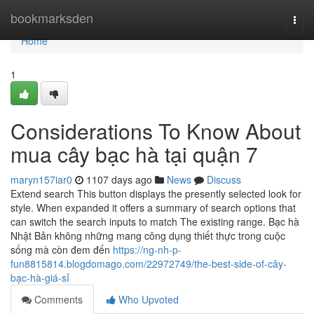
Home
bookmarksden
Togg
navi
Home
1
Considerations To Know About
mua cây bạc hà tại quận 7
maryn157iar0
1107 days ago
News
Discuss
Extend search This button displays the presently selected look for
style. When expanded it offers a summary of search options that
can switch the search inputs to match The existing range. Bạc hà
Nhật Bản không những mang công dụng thiết thực trong cuộc
sống mà còn đem đến
https://ng-nh-p-
fun8815814.blogdomago.com/22972749/the-best-side-of-cây-
bạc-hà-giá-sỉ
Comments
Who Upvoted