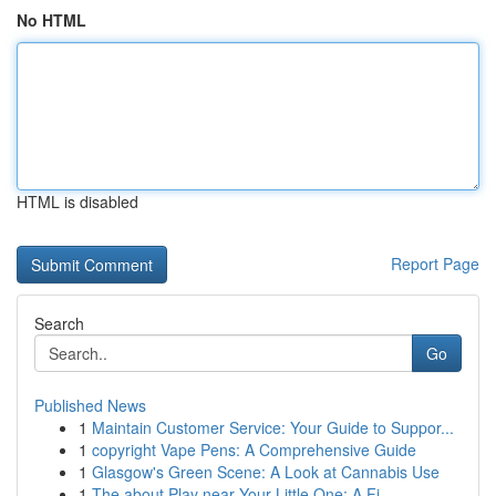
No HTML
HTML is disabled
Report Page
Search
Go
Published News
1
Maintain Customer Service: Your Guide to Suppor...
1
copyright Vape Pens: A Comprehensive Guide
1
Glasgow's Green Scene: A Look at Cannabis Use
1
The about Play near Your Little One: A Fi...