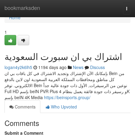
Home
bookmarksden
Togg
navi
Home
1
اشتراك بي ان سبورت السعودية
logan4y2k6lh5
1194 days ago
News
Discuss
بإمكانك الآن الإشتراك وتجديد الاشتراك في كل باقات بي ان Bein من
كل مناطق ومحافظات المملكة العربية السعودية اون لاين بالدفع
الالكتروني. توفر Bein نوعين من الرسيفرات, الأول ذات جودة عالية جداً
Full HD بإسم beIN PVR Plus و رسيفر ذات جودة فائقة يعمل بنظام 4K
بإسم beIN 4K Media
https://beinsports.group/
Comments
Who Upvoted
Comments
Submit a Comment